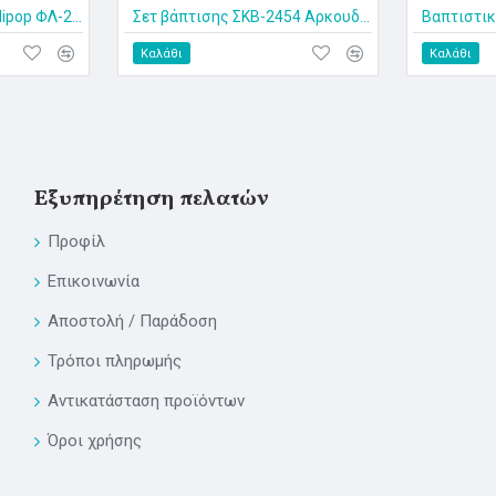
Βαπτιστικό Ρούχο Lollipop ΦΛ-2529
Σετ βάπτισης ΣΚΒ-2454 Αρκουδάκι έλικας
Βαπτιστικ
Καλάθι
Καλάθι
Εξυπηρέτηση πελατών
Προφίλ
Επικοινωνία
Αποστολή / Παράδοση
Τρόποι πληρωμής
Αντικατάσταση προϊόντων
Όροι χρήσης