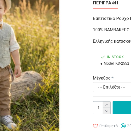
ΠΕΡΙΓΡΑΦΉ
Βαπτιστικό Ρούχο L
100% ΒΑΜΒΑΚΕΡΟ
Ελληνικής κατασκε
IN STOCK
Model:
ΚΘ-2552
Μέγεθος
Επιθυμητό
Σ