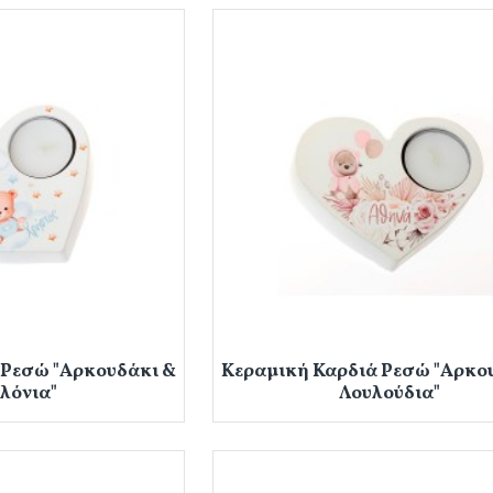
 Ρεσώ "Αρκουδάκι &
Κεραμική Καρδιά Ρεσώ "Αρκο
λόνια"
Λουλούδια"