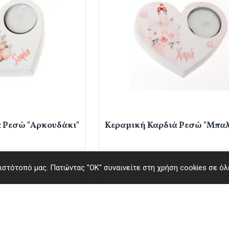
 Ρεσώ "Αρκουδάκι"
Κεραμική Καρδιά Ρεσώ "Μπαλ
στότοπό μας. Πατώντας "ΟΚ" συναινείτε στη χρήση cookies σε όλε