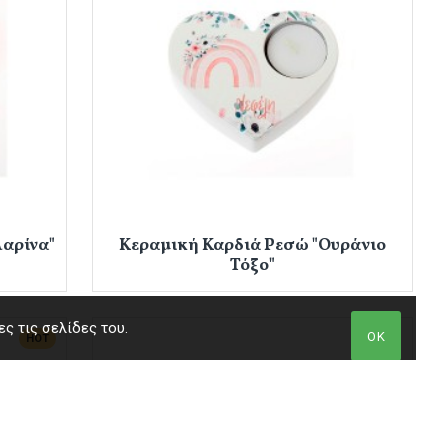
αρίνα"
Κεραμική Καρδιά Ρεσώ "Ουράνιο
Τόξο"
ς τις σελίδες του.
ΟΚ
HOT