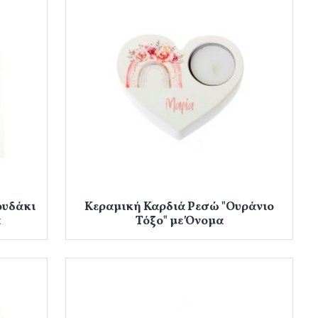
ουδάκι
Κεραμική Καρδιά Ρεσώ "Ουράνιο
α
Τόξο" με Όνομα