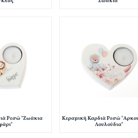
γκλας"
Ζωάκια"
ιά Ρεσώ "Ζωάκια
Κεραμική Καρδιά Ρεσώ "Αρκο
φάρι"
Λουλούδια"