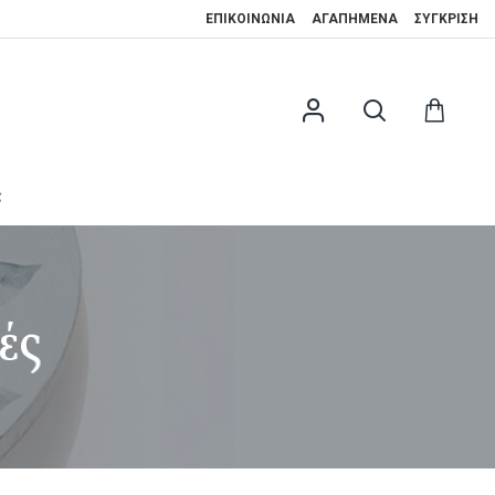
ΕΠΙΚΟΙΝΩΝΊΑ
ΑΓΑΠΗΜΈΝΑ
ΣΎΓΚΡΙΣΗ
ς
ές