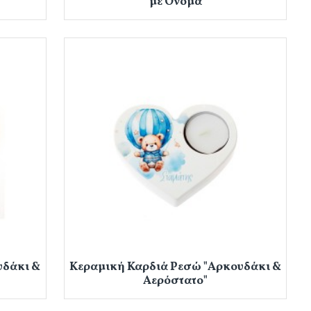
με Όνομα
υδάκι &
Κεραμική Καρδιά Ρεσώ "Αρκουδάκι &
Αερόστατο"