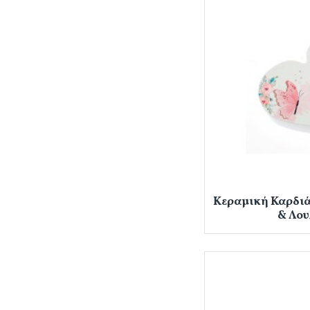
Κεραμική Καρδιά
& Λου