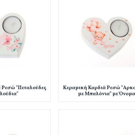
 Ρεσώ "Πεταλούδες
Κεραμική Καρδιά Ρεσώ "Αρκ
λούδια"
με Μπαλόνια" με Όνομ