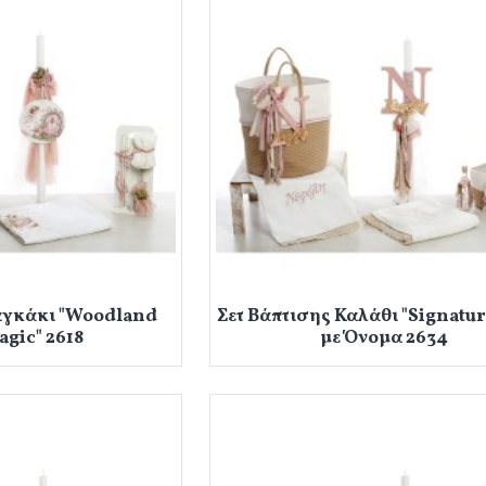
αγκάκι "Woodland
Σετ Βάπτισης Καλάθι "Signatu
agic" 2618
με Όνομα 2634