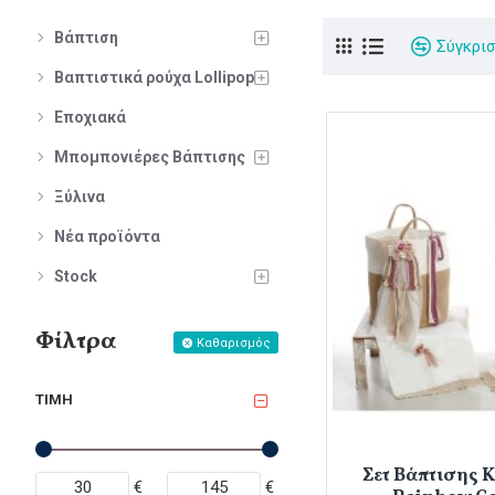
Βάπτιση
Σύγκρι
Βαπτιστικά ρούχα Lollipop
Εποχιακά
Μπομπονιέρες Βάπτισης
Ξύλινα
Νέα προϊόντα
Stock
Φίλτρα
Καθαρισμός
ΤΙΜΉ
Σετ Βάπτισης 
€
€