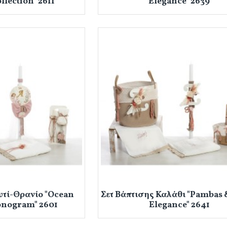
lection" 2611
Elegance" 2639
υτί-Θρανίο "Ocean
Σετ Βάπτισης Καλάθι "Pambas 
onogram" 2601
Elegance" 2641