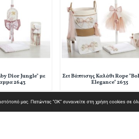
by Dior Jungle" με
Σετ Βάπτισης Καλάθι Rope "Bo
αμμα 2643
Elegance" 2635
στότοπό μας. Πατώντας "ΟΚ" συναινείτε στη χρήση cookies σε όλε