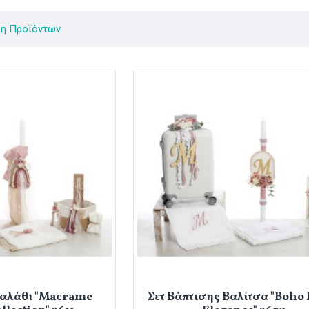
ση Προϊόντων
Καλάθι "Macrame
Σετ Βάπτισης Βαλίτσα "Boho 