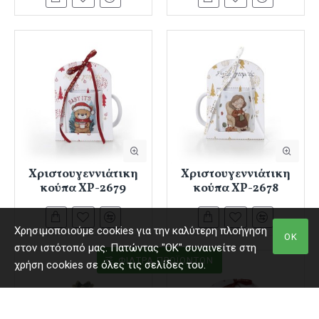
Χριστουγεννιάτικη
Χριστουγεννιάτικη
κούπα ΧΡ-2679
κούπα ΧΡ-2678
Χρησιμοποιούμε cookies για την καλύτερη πλοήγηση
ΟΚ
στον ιστότοπό μας. Πατώντας "ΟΚ" συναινείτε στη
ΦΊΛΤΡΑ ΠΡΟΪΌΝΤΩΝ
χρήση cookies σε όλες τις σελίδες του.