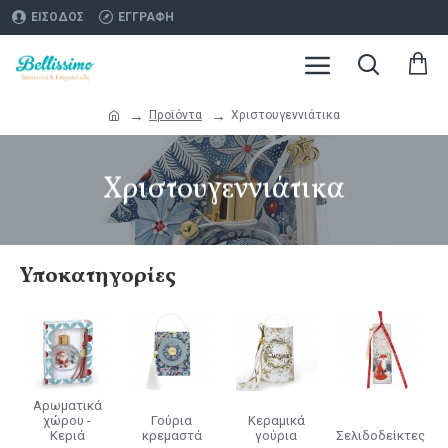
ΕΊΣΟΔΟΣ
ΕΓΓΡΑΦΉ
Προϊόντα
Χριστουγεννιάτικα
Χριστουγεννιάτικα
Υποκατηγορίες
Αρωματικά
χώρου -
Γούρια
Κεραμικά
Κεριά
κρεμαστά
γούρια
Σελιδοδείκτες