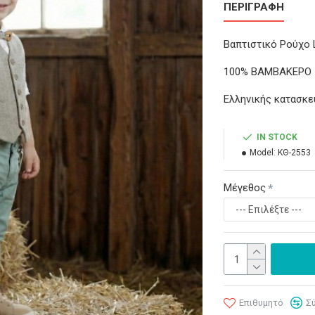
ΠΕΡΙΓΡΑΦΉ
Βαπτιστικό Ρούχο L
100% ΒΑΜΒΑΚΕΡΟ
Ελληνικής κατασκε
IN STOCK
Model:
ΚΘ-2553
Μέγεθος
Επιθυμητό
Σ