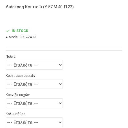
Διάσταση Κουτιο΄ύ (Υ.57 Μ.40 Π.22)
IN STOCK
Model:
ΣΚΒ-2439
Ποδιά
Κουτί μαρτυρικών
Κορνίζα ευχών
Κολυμπήθρα