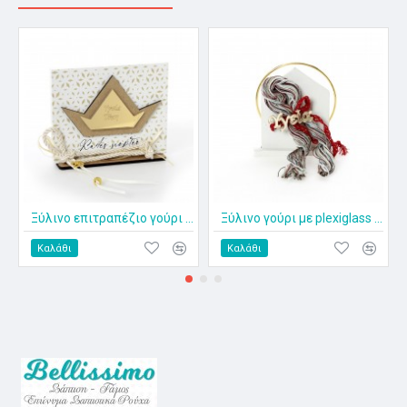
Ξύλινο επιτραπέζιο γούρι ΧΡ-2513
Ξύλινο γούρι με plexiglass ΧΡ-2432
Καλάθι
Καλάθι