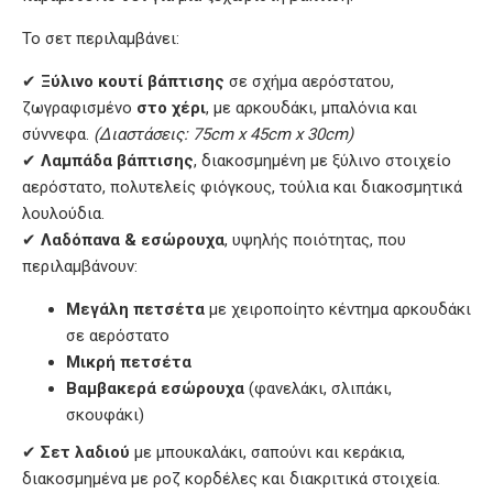
Το σετ περιλαμβάνει:
✔
Ξύλινο κουτί βάπτισης
σε σχήμα αερόστατου,
ζωγραφισμένο
στο χέρι
, με αρκουδάκι, μπαλόνια και
σύννεφα.
(Διαστάσεις: 75cm x 45cm x 30cm)
✔
Λαμπάδα βάπτισης
, διακοσμημένη με ξύλινο στοιχείο
αερόστατο, πολυτελείς φιόγκους, τούλια και διακοσμητικά
λουλούδια.
✔
Λαδόπανα & εσώρουχα
, υψηλής ποιότητας, που
περιλαμβάνουν:
Μεγάλη πετσέτα
με χειροποίητο κέντημα αρκουδάκι
σε αερόστατο
Μικρή πετσέτα
Βαμβακερά εσώρουχα
(φανελάκι, σλιπάκι,
σκουφάκι)
✔
Σετ λαδιού
με μπουκαλάκι, σαπούνι και κεράκια,
διακοσμημένα με ροζ κορδέλες και διακριτικά στοιχεία.