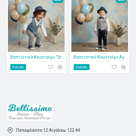
Βαπτιστικό Κουστούμι "Urban Blue Wrap" Κ-2617
Βαπτιστικό Κουστούμι Αγοριού "Navy Check Wrap" ΚΔ-2601
Καλάθι
Καλάθι
Παπαφλέσσα 12 Αιγάλεω 122 44