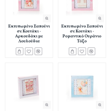
Εκτυπωμένο Σαπούνι
Εκτυπωμένο Σαπούνι
σε Κουτάκι -
σε Κουτάκι -
Αρκουδάκι με
Ρομαντικό Ουράνιο
Λουλούδια
Τόξο