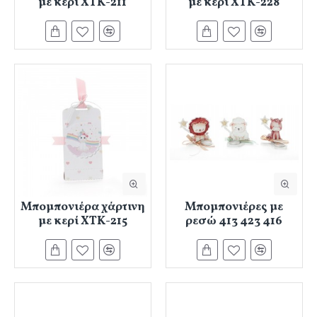
με κερί ΧΤΚ-211
με κερί ΧΤΚ-228
Μπομπονιέρα χάρτινη
Μπομπονιέρες με
με κερί ΧΤΚ-215
ρεσώ 413 423 416