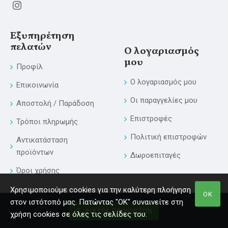
Εξυπηρέτηση
πελατών
Ο λογαριασμός
μου
Προφίλ
Ο λογαριασμός μου
Επικοινωνία
Οι παραγγελίες μου
Αποστολή / Παράδοση
Επιστροφές
Τρόποι πληρωμής
Πολιτική επιστροφών
Αντικατάσταση
προϊόντων
Δωροεπιταγές
Όροι χρήσης
Χρησιμοποιούμε cookies για την καλύτερη πλοήγηση
ΟΚ
στον ιστότοπό μας. Πατώντας "ΟΚ" συναινείτε στη
Powewred by Digisol Ltd
ΦΊΛΤΡΑ ΠΡΟΪΌΝΤΩΝ
χρήση cookies σε όλες τις σελίδες του.