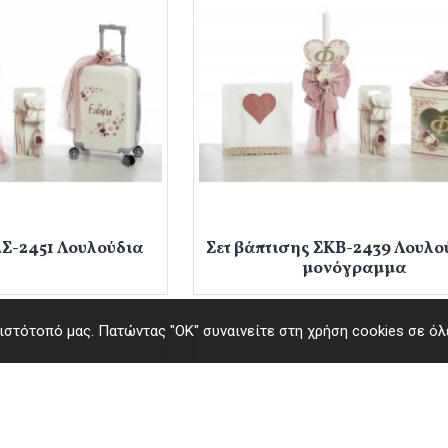
ΔΣ-2451 Λουλούδια
Σετ βάπτισης ΣΚΒ-2439 Λουλο
μονόγραμμα
στότοπό μας. Πατώντας "ΟΚ" συναινείτε στη χρήση cookies σε όλε